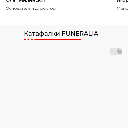
Олег Милинский
Иго
Основатель и директор
Мен
Катафалки FUNERALIA