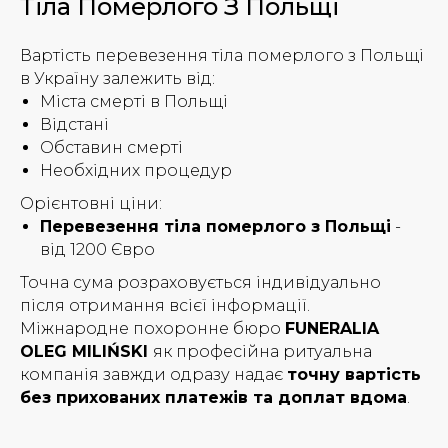
Тіла Померлого З Польщі
Вартість перевезення тіла померлого з Польщі
в Україну залежить від:
Міста смерті в Польщі
Відстані
Обставин смерті
Необхідних процедур
Орієнтовні ціни:
Перевезення тіла померлого з Польщі
-
від 1200 Євро
Точна сума розраховується індивідуально
після отримання всієї інформації.
Міжнародне похоронне бюро
FUNERALIA
OLEG MILIŃSKI
як професійна ритуальна
компанія завжди одразу надає
точну вартість
без прихованих платежів та доплат вдома
.