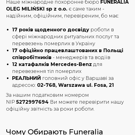
Наше міжнародне похоронне бюро
FUNERALIA
OLEG MILIŃSKI sp z o.o.
є саме таким -
надійним, офіційним, перевіреним, бо має:
17 років щоденного досвіду
роботи в
сфері міжнародних ритуальних послуг та
перевезень померлих в Україну
17 офіційно працевлаштованих в Польщі
співробітників
- менеджерів та водіїв
12 катафалків Mercedes-Benz
для
перевезення тіл померлих
РЕАЛЬНИЙ
головний офіс у Варшаві за
адресою:
02-768, Warszawa ul. Fosa, 21
За нашим податковим номером
NIP
5272997694
Ви можете перевірити нашу
офіційну звітність за роки роботи.
Чому Обирають Funeralia